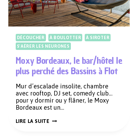
DÉCOUCHER
À BOULOTTER
À SIROTER
S'AÉRER LES NEURONES
Moxy Bordeaux, le bar/hôtel le
plus perché des Bassins à Flot
Mur d’escalade insolite, chambre
avec rooftop, DJ set, comedy club…
pour y dormir ou y flâner, le Moxy
Bordeaux est un…
MOXY
LIRE LA SUITE
BORDEAUX,
LE
BAR/HÔTEL