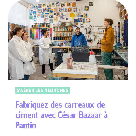
UNE
VISITE
NOCTURNE
INSOLITE
À
LA
LAMPE-
TORCHE
S'AÉRER LES NEURONES
Fabriquez des carreaux de
ciment avec César Bazaar à
Pantin