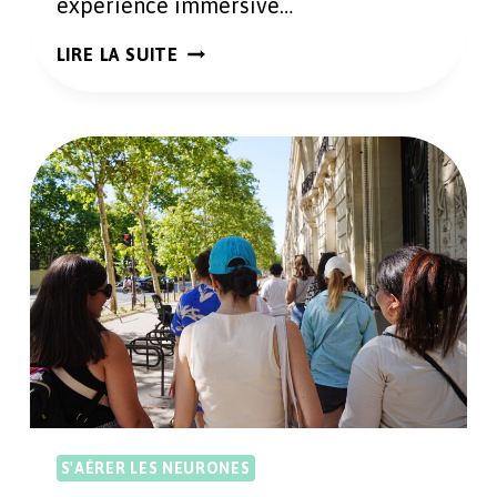
expérience immersive…
VISITEZ
LIRE LA SUITE
LE
POTAGER
(LE
PLUS)
EXTRAORDINAIRE
EN
VENDÉE
S'AÉRER LES NEURONES