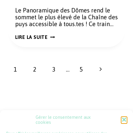
Le Panoramique des Dômes rend le
sommet le plus élevé de la Chaîne des
puys accessible à tous.tes ! Ce train…
GRAVIR
LIRE LA SUITE
UN
VOLCAN
EN
15
MIN
Navigation
TOP
Page
1
2
3
…
5
CHRONO
de
AVEC
suivante
page
LE
PANORAMIQUE
DES
DÔMES
Gérer le consentement aux
Psssst !
cookies