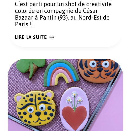
C’est parti pour un shot de créativité
colorée en compagnie de César
Bazaar à Pantin (93), au Nord-Est de
Paris !…
FABRIQUEZ
LIRE LA SUITE
DES
CARREAUX
DE
CIMENT
AVEC
CÉSAR
BAZAAR
À
PANTIN