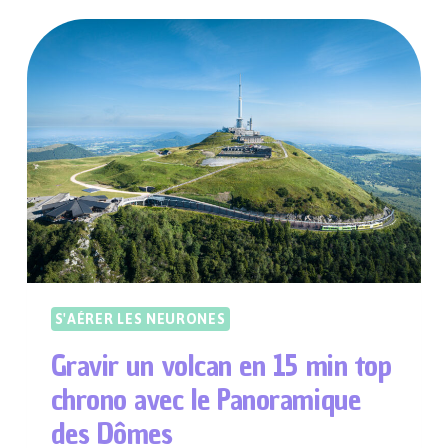
LE
PLUS
PERCHÉ
DES
BASSINS
À
FLOT
S'AÉRER LES NEURONES
Gravir un volcan en 15 min top
chrono avec le Panoramique
des Dômes