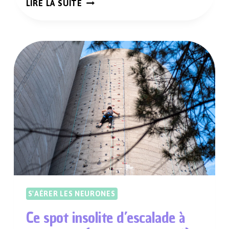
UN
LIRE LA SUITE
(SLOW)
VOYAGE
EN
VÉLO
ÉLECTRIQUE
POUR
EXPLORER
LE
VERCORS,
LA
CAMARGUE
OU
L’ARDÈCHE
S'AÉRER LES NEURONES
Ce spot insolite d’escalade à