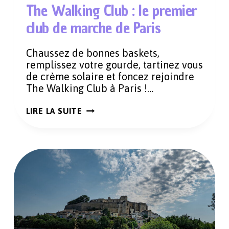
The Walking Club : le premier
club de marche de Paris
Chaussez de bonnes baskets,
remplissez votre gourde, tartinez vous
de crème solaire et foncez rejoindre
The Walking Club à Paris !…
THE
LIRE LA SUITE
WALKING
CLUB
:
LE
PREMIER
CLUB
DE
MARCHE
DE
PARIS