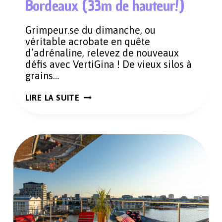
Bordeaux (33m de hauteur!)
Grimpeur.se du dimanche, ou
véritable acrobate en quête
d’adrénaline, relevez de nouveaux
défis avec VertiGina ! De vieux silos à
grains…
CE
LIRE LA SUITE
SPOT
INSOLITE
D’ESCALADE
À
BORDEAUX
(33M
DE
HAUTEUR!)