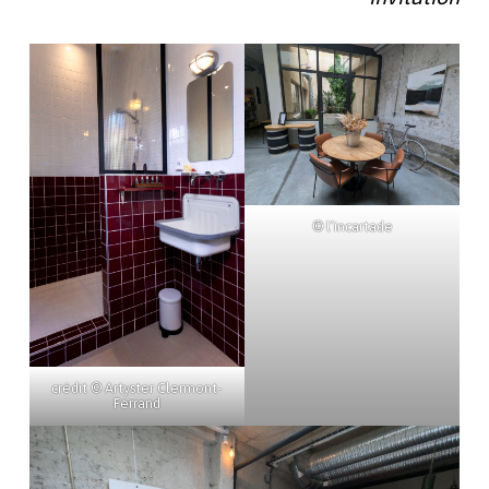
© l’incartade
crédit © Artyster Clermont-
Ferrand