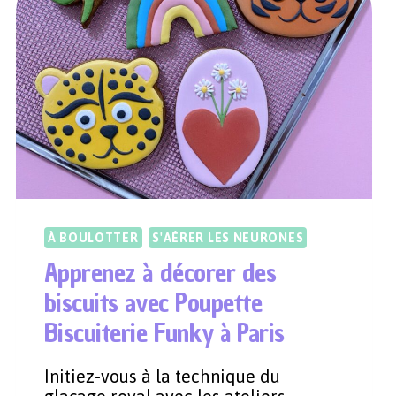
ACTIVITÉS
ORIGINALES
À
LA
MAISON
À BOULOTTER
S'AÉRER LES NEURONES
Apprenez à décorer des
biscuits avec Poupette
Biscuiterie Funky à Paris
Initiez-vous à la technique du