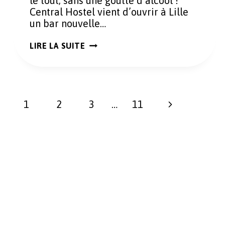
le tout, sans une goutte d’alcool !
Central Hostel vient d’ouvrir à Lille
un bar nouvelle…
LE
LIRE LA SUITE
PREMIER
BAR
SANS
ALCOOL
À
Navigation
LILLE
Page
1
2
3
…
11
:
de
UNE
EXPÉRIENCE
suivante
page
INSOLITE
AU
CENTRAL
HOSTEL