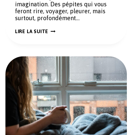
imagination. Des pépites qui vous
feront rire, voyager, pleurer, mais
surtout, profondément…
6
LIRE LA SUITE
FILMS
ET
SÉRIES
D’ANIMATION
QUI
VONT
VOUS
RETOURNER
LE
CERVEAU