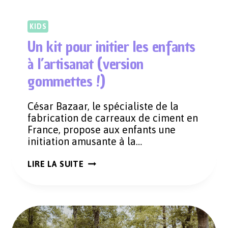
KIDS
Un kit pour initier les enfants
à l’artisanat (version
gommettes !)
César Bazaar, le spécialiste de la
fabrication de carreaux de ciment en
France, propose aux enfants une
initiation amusante à la…
UN
LIRE LA SUITE
KIT
POUR
INITIER
LES
ENFANTS
À
L’ARTISANAT