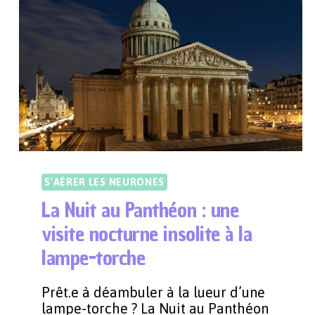
S'AÉRER LES NEURONES
La Nuit au Panthéon : une
visite nocturne insolite à la
lampe-torche
Prêt.e à déambuler à la lueur d’une
lampe-torche ? La Nuit au Panthéon