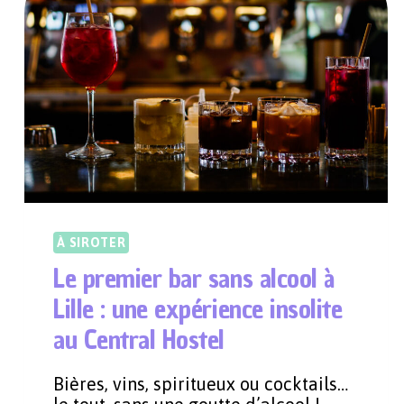
À
PANTIN
À SIROTER
Le premier bar sans alcool à
Lille : une expérience insolite
au Central Hostel
Bières, vins, spiritueux ou cocktails…