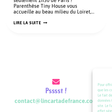
seulement 1h30 de Paris ?
Parenthèse Tiny House vous
accueille au beau milieu du Loiret,…
PARENTHÈSE
LIRE LA SUITE
TINY
HOUSE
:
SÉJOUR
ART
ET
NATURE
AU
COEUR
DE
LA
FORÊT
D’ORLÉANS
Pour offr
Psssst !
que les c
Le fait d
contact@lincartadefrance.com
données t
site. Le 
effet nég