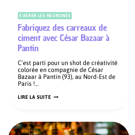
S'AÉRER LES NEURONES
Fabriquez des carreaux de
ciment avec César Bazaar à
Pantin
C’est parti pour un shot de créativité
colorée en compagnie de César
Bazaar à Pantin (93), au Nord-Est de
Paris !…
FABRIQUEZ
LIRE LA SUITE
DES
CARREAUX
DE
CIMENT
AVEC
CÉSAR
BAZAAR