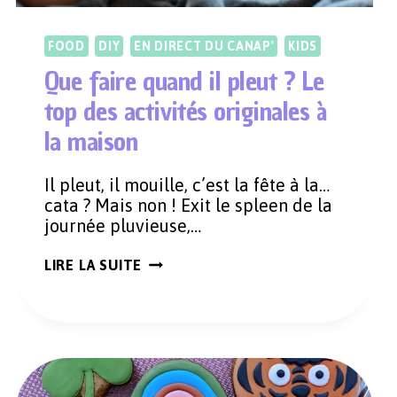
FOOD
DIY
EN DIRECT DU CANAP'
KIDS
Que faire quand il pleut ? Le
top des activités originales à
la maison
Il pleut, il mouille, c’est la fête à la…
cata ? Mais non ! Exit le spleen de la
journée pluvieuse,…
QUE
LIRE LA SUITE
FAIRE
QUAND
IL
PLEUT
?
LE
TOP
DES