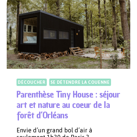
(VERSION
GOMMETTES
!)
DÉCOUCHER
SE DÉTENDRE LA COUENNE
Parenthèse Tiny House : séjour
art et nature au coeur de la
forêt d’Orléans
Envie d’un grand bol d’air à