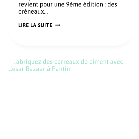
revient pour une 9ème édition : des
créneaux…
LA
LIRE LA SUITE
NUIT
AU
PANTHÉON
:
UNE
VISITE
NOCTURNE
INSOLITE
À
LA
LAMPE-
TORCHE