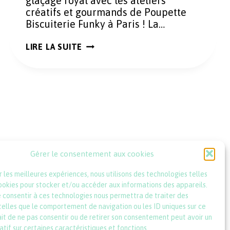
glaçage royal avec les ateliers
créatifs et gourmands de Poupette
Biscuiterie Funky à Paris ! La…
APPRENEZ
LIRE LA SUITE
À
DÉCORER
DES
BISCUITS
AVEC
POUPETTE
BISCUITERIE
FUNKY
À
PARIS
Gérer le consentement aux cookies
ir les meilleures expériences, nous utilisons des technologies telles
ookies pour stocker et/ou accéder aux informations des appareils.
e consentir à ces technologies nous permettra de traiter des
elles que le comportement de navigation ou les ID uniques sur ce
fait de ne pas consentir ou de retirer son consentement peut avoir un
atif sur certaines caractéristiques et fonctions.