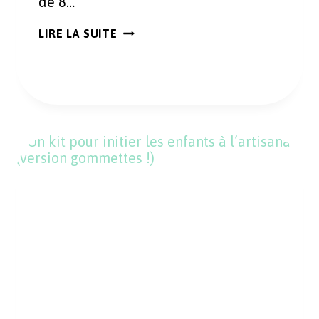
de 8…
8
LIRE LA SUITE
IDÉES
DE
CADEAUX
DE
NOËL
À
FABRIQUER
(ET
À
CROQUER)