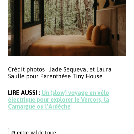
Crédit photos : Jade Sequeval et Laura
Saulle pour Parenthèse Tiny House
LIRE AUSSI :
Un (slow) voyage en vélo
électrique pour explorer le Vercors, la
Camargue ou l’Ardèche
Étiquettes
#
Centre-Val de Loire