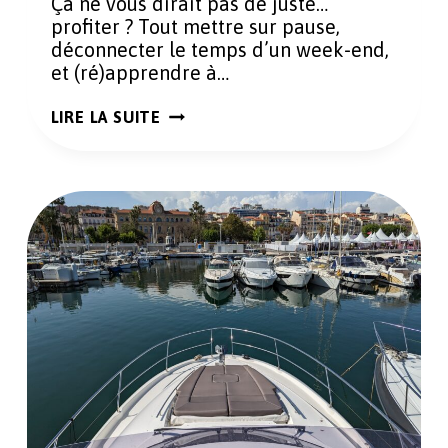
Ça ne vous dirait pas de juste…
profiter ? Tout mettre sur pause,
déconnecter le temps d’un week-end,
et (ré)apprendre à…
ESCALE
LIRE LA SUITE
BOHÈME
DANS
LES
CABANONS
DE
L’AMARANTINE
À
LA
CIOTAT