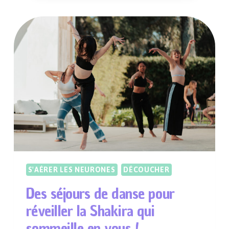
EN
VÉLO
ÉLECTRIQUE
POUR
EXPLORER
LE
VERCORS,
LA
CAMARGUE
OU
L’ARDÈCHE
S'AÉRER LES NEURONES
DÉCOUCHER
Des séjours de danse pour
réveiller la Shakira qui
sommeille en vous !