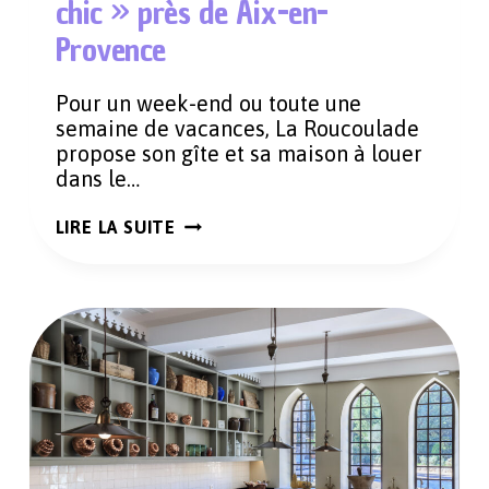
chic » près de Aix-en-
Provence
Pour un week-end ou toute une
semaine de vacances, La Roucoulade
propose son gîte et sa maison à louer
dans le…
LA
LIRE LA SUITE
ROUCOULADE,
UN
GÎTE
« SLOW
CHIC »
PRÈS
DE
AIX-
EN-
PROVENCE