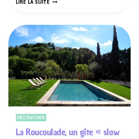
UN
LIRE LA SUITE
ESCAPE
GAME
INNOVANT
ET
MOBILE
DANS
TOUTE
LA
FRANCE
DÉCOUCHER
La Roucoulade, un gîte « slow