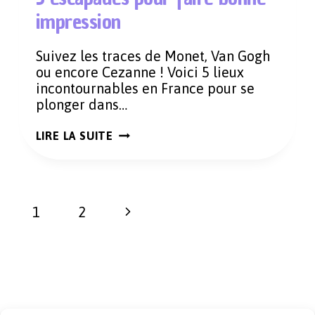
impression
Suivez les traces de Monet, Van Gogh
ou encore Cezanne ! Voici 5 lieux
incontournables en France pour se
plonger dans…
DE
LIRE LA SUITE
GIVERNY
À
AIX-
EN-
PROVENCE,
Navigation
5
Page
1
2
ESCAPADES
de
POUR
suivante
page
FAIRE
BONNE
IMPRESSION