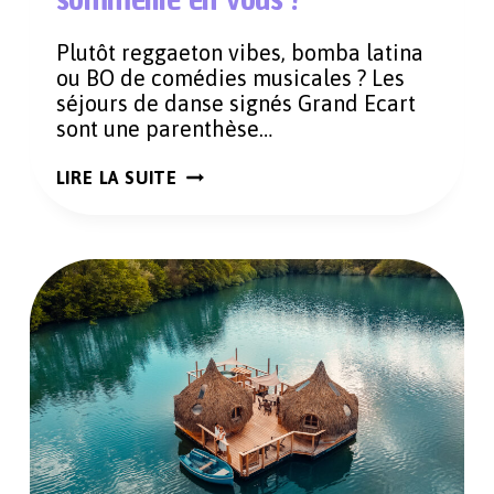
Plutôt reggaeton vibes, bomba latina
ou BO de comédies musicales ? Les
séjours de danse signés Grand Ecart
sont une parenthèse…
DES
LIRE LA SUITE
SÉJOURS
DE
DANSE
POUR
RÉVEILLER
LA
SHAKIRA
QUI
SOMMEILLE
EN
VOUS
!