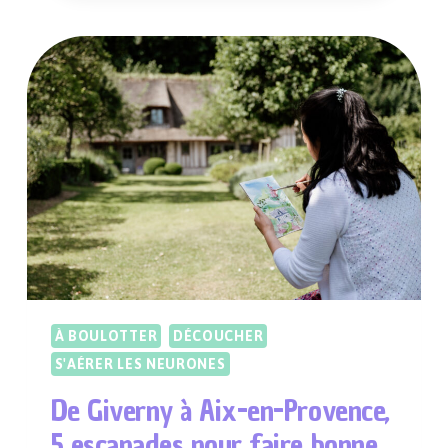
À
L’ÉCOLE
DE
CUISINE
DU
CHÂTEAU
DE
BERNE
EN
PROVENCE
À BOULOTTER
DÉCOUCHER
S'AÉRER LES NEURONES
De Giverny à Aix-en-Provence,
5 escapades pour faire bonne