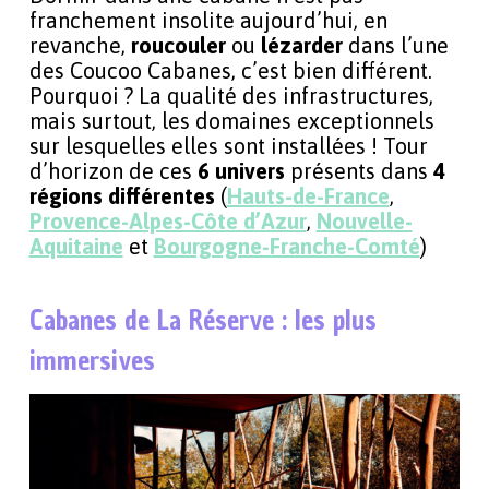
franchement insolite aujourd’hui, en
revanche,
roucouler
ou
lézarder
dans l’une
des Coucoo Cabanes, c’est bien différent.
Pourquoi ? La qualité des infrastructures,
mais surtout, les domaines exceptionnels
sur lesquelles elles sont installées ! Tour
d’horizon de ces
6 univers
présents dans
4
régions différentes
(
Hauts-de-France
,
Provence-Alpes-Côte d’Azur
,
Nouvelle-
Aquitaine
et
Bourgogne-Franche-Comté
)
Cabanes de La Réserve : les plus
immersives