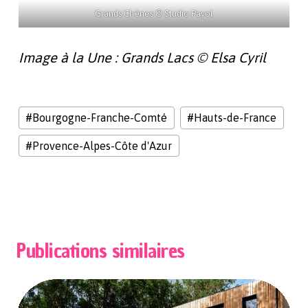
Grands Chênes © Studio Payol
Image à la Une : Grands Lacs © Elsa Cyril
Étiquettes
#
Bourgogne-Franche-Comté
#
Hauts-de-France
de
la
#
Provence-Alpes-Côte d'Azur
publication :
Publications similaires