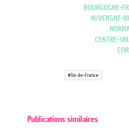
BOURGOGNE-FR
AUVERGNE-R
NORMA
CENTRE-VAL
COR
Étiquettes
#
Île-de-France
de
la
publication :
Publications similaires