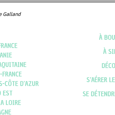
e Galland
À BO
FRANCE
À S
ANIE
AQUITAINE
DÉC
-FRANCE
S’AÉRER L
S-CÔTE D’AZUR
 EST
SE DÉTENDR
LA LOIRE
AGNE