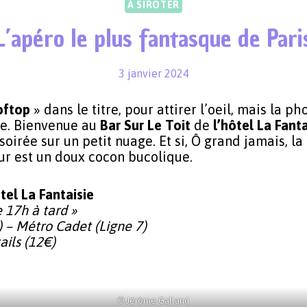
À SIROTER
L’apéro le plus fantasque de Pari
3 janvier 2024
oftop
» dans le titre, pour attirer l’oeil, mais la pho
e. Bienvenue au
Bar Sur Le Toit
de
l’hôtel La Fanta
soirée sur un petit nuage. Et si, Ô grand jamais, la
ieur est un doux cocon bucolique.
tel La Fantaisie
e 17h à tard »
) – Métro Cadet (Ligne 7)
ails (12€)
© Jérôme Galland