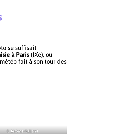
s
to se suffisait
isie à Paris
(IXe), ou
 météo fait à son tour des
© Jérôme Galland