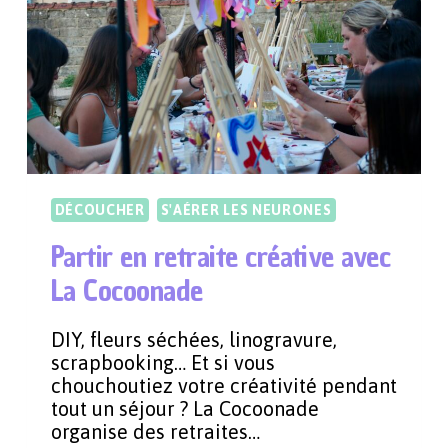
CLUB
INSOLITE
À
PARIS
DÉCOUCHER
S'AÉRER LES NEURONES
Partir en retraite créative avec
La Cocoonade
DIY, fleurs séchées, linogravure,
scrapbooking… Et si vous
chouchoutiez votre créativité pendant
tout un séjour ? La Cocoonade
organise des retraites…