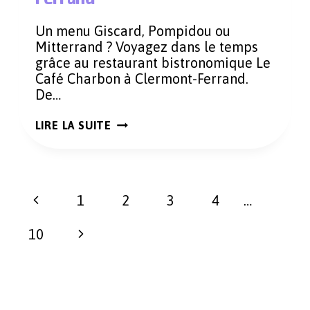
Un menu Giscard, Pompidou ou
Mitterrand ? Voyagez dans le temps
grâce au restaurant bistronomique Le
Café Charbon à Clermont-Ferrand.
De…
UN
LIRE LA SUITE
DÉJEUNER
DANS
LES
70’S
AU
Navigation
CAFÉ
Page
1
2
3
4
…
CHARBON
de
À
précédente
Page
10
page
CLERMONT-
FERRAND
suivante