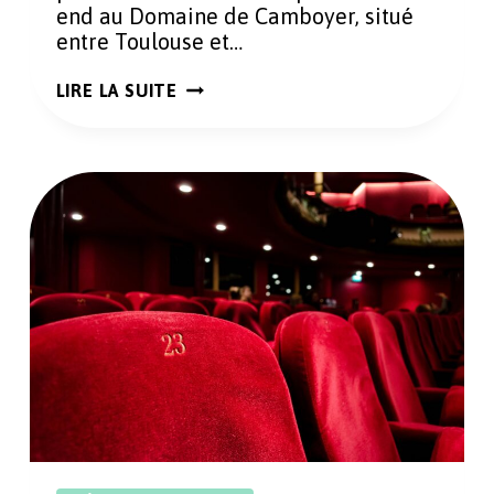
end au Domaine de Camboyer, situé
entre Toulouse et…
DOMAINE
LIRE LA SUITE
DE
CAMBOYER
:
UN
WEEK-
END
AU
PARADIS
EN
OCCITANIE