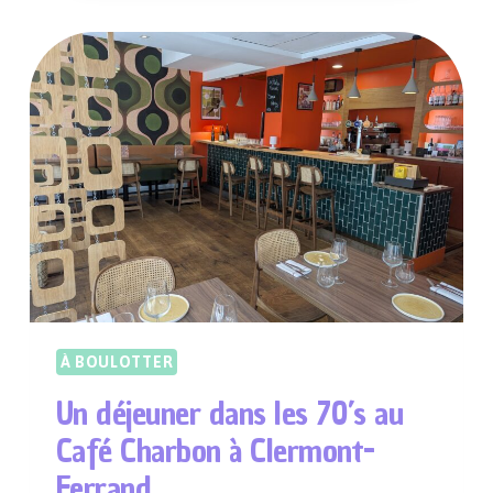
DES
PETITES
MÉCANIQUES
À
TOULOUSE
À BOULOTTER
Un déjeuner dans les 70’s au
Café Charbon à Clermont-
Ferrand