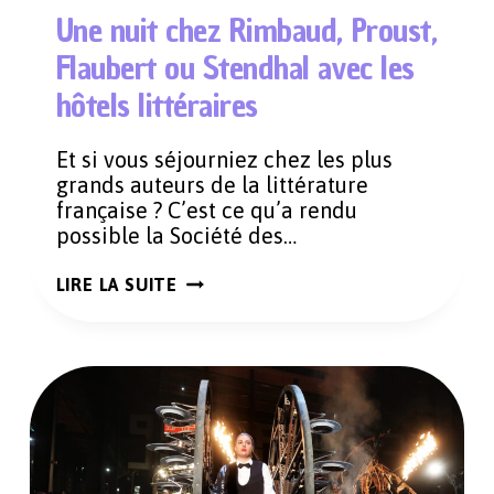
Une nuit chez Rimbaud, Proust,
Flaubert ou Stendhal avec les
hôtels littéraires
Et si vous séjourniez chez les plus
grands auteurs de la littérature
française ? C’est ce qu’a rendu
possible la Société des…
UNE
LIRE LA SUITE
NUIT
CHEZ
RIMBAUD,
PROUST,
FLAUBERT
OU
STENDHAL
AVEC
LES
HÔTELS