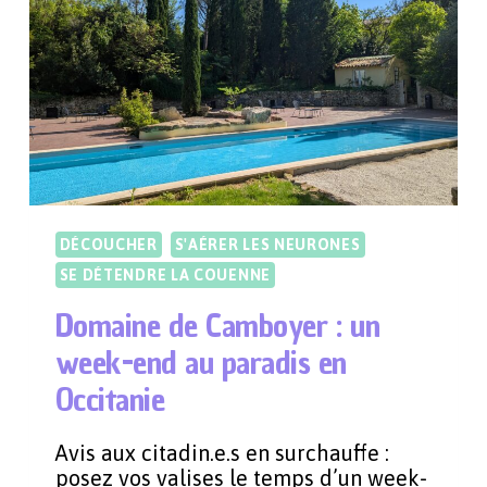
SOMMEILLE
EN
VOUS
!
DÉCOUCHER
S'AÉRER LES NEURONES
SE DÉTENDRE LA COUENNE
Domaine de Camboyer : un
week-end au paradis en
Occitanie
Avis aux citadin.e.s en surchauffe :
posez vos valises le temps d’un week-