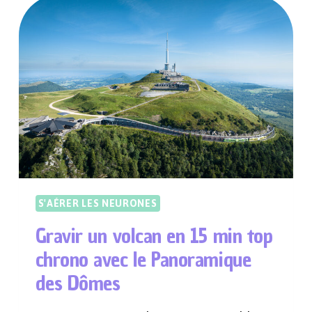
PLUS
PERCHÉ
DES
BASSINS
À
FLOT
S'AÉRER LES NEURONES
Gravir un volcan en 15 min top
chrono avec le Panoramique
des Dômes