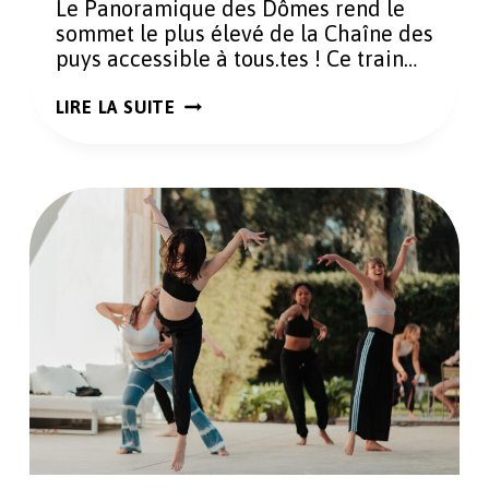
Le Panoramique des Dômes rend le
sommet le plus élevé de la Chaîne des
puys accessible à tous.tes ! Ce train…
GRAVIR
LIRE LA SUITE
UN
VOLCAN
EN
15
MIN
TOP
CHRONO
AVEC
LE
PANORAMIQUE
DES
DÔMES