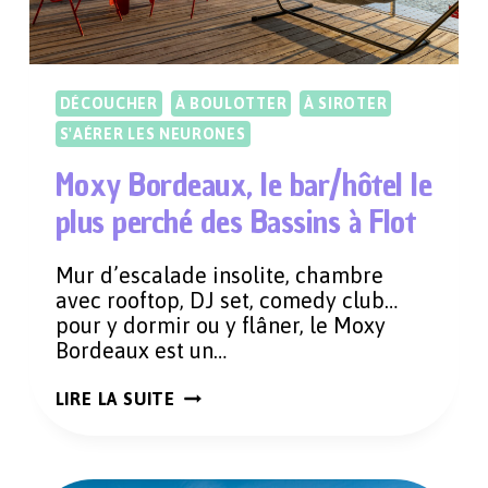
DÉCOUCHER
À BOULOTTER
À SIROTER
S'AÉRER LES NEURONES
Moxy Bordeaux, le bar/hôtel le
plus perché des Bassins à Flot
Mur d’escalade insolite, chambre
avec rooftop, DJ set, comedy club…
pour y dormir ou y flâner, le Moxy
Bordeaux est un…
MOXY
LIRE LA SUITE
BORDEAUX,
LE
BAR/HÔTEL
LE