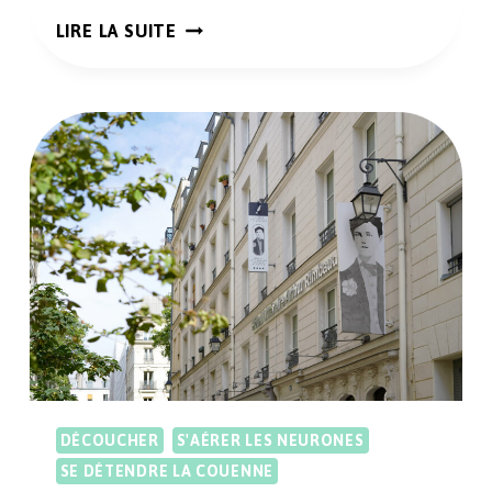
PARTIR
LIRE LA SUITE
EN
RETRAITE
CRÉATIVE
AVEC
LA
COCOONADE
DÉCOUCHER
S'AÉRER LES NEURONES
SE DÉTENDRE LA COUENNE