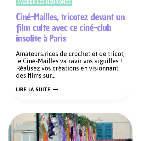
S'AÉRER LES NEURONES
Ciné-Mailles, tricotez devant un
film culte avec ce ciné-club
insolite à Paris
Amateurs.rices de crochet et de tricot,
le Ciné-Mailles va ravir vos aiguilles !
Réalisez vos créations en visionnant
des films sur…
CINÉ-
LIRE LA SUITE
MAILLES,
TRICOTEZ
DEVANT
UN
FILM
CULTE
AVEC
CE
CINÉ-