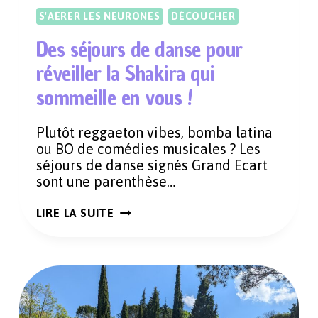
S'AÉRER LES NEURONES
DÉCOUCHER
Des séjours de danse pour
réveiller la Shakira qui
sommeille en vous !
Plutôt reggaeton vibes, bomba latina
ou BO de comédies musicales ? Les
séjours de danse signés Grand Ecart
sont une parenthèse…
DES
LIRE LA SUITE
SÉJOURS
DE
DANSE
POUR
RÉVEILLER
LA
SHAKIRA
QUI