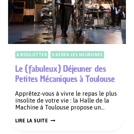
LITTÉRAIRES
À BOULOTTER
S'AÉRER LES NEURONES
Le (fabuleux) Déjeuner des
Petites Mécaniques à Toulouse
Apprêtez-vous à vivre le repas le plus
insolite de votre vie : la Halle de la
Machine à Toulouse propose un…
LE
LIRE LA SUITE
(FABULEUX)
DÉJEUNER