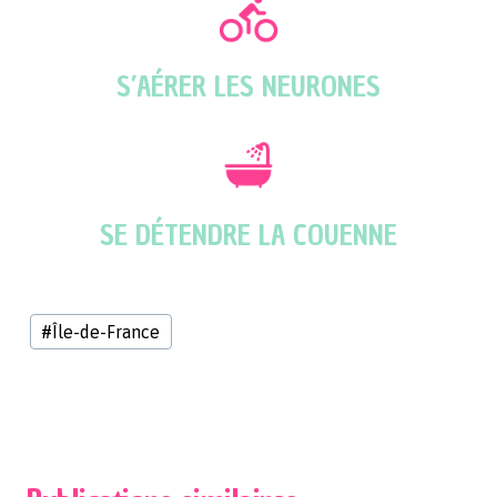
S’AÉRER LES NEURONES
SE DÉTENDRE LA COUENNE
Étiquettes
#
Île-de-France
de
la
publication :